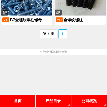
图8
图1
B7全螺纹螺柱螺母
全螺纹螺柱
VIP
VIP
第1/1页
1
永年螺丝网
©版权所有
首页
产品目录
公司概况