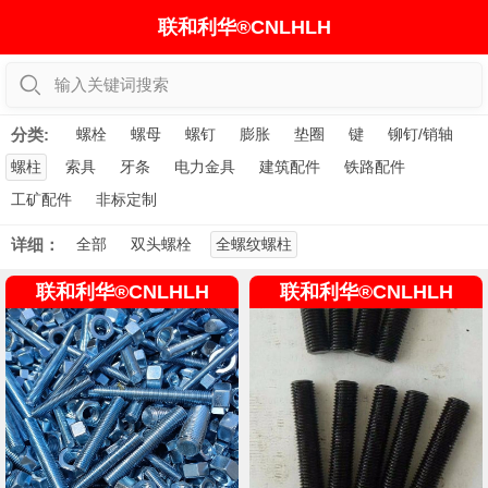
联和利华®CNLHLH
输入关键词搜索
分类:
螺栓
螺母
螺钉
膨胀
垫圈
键
铆钉/销轴
螺柱
索具
牙条
电力金具
建筑配件
铁路配件
工矿配件
非标定制
详细：
全部
双头螺栓
全螺纹螺柱
联和利华®CNLHLH
联和利华®CNLHLH