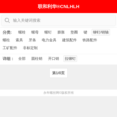
联和利华®CNLHLH
输入关键词搜索
分类:
螺栓
螺母
螺钉
膨胀
垫圈
键
铆钉/销轴
螺柱
索具
牙条
电力金具
建筑配件
铁路配件
工矿配件
非标定制
详细：
全部
圆柱销
开口销
拉铆钉
第1/0页
永年螺丝网
©版权所有