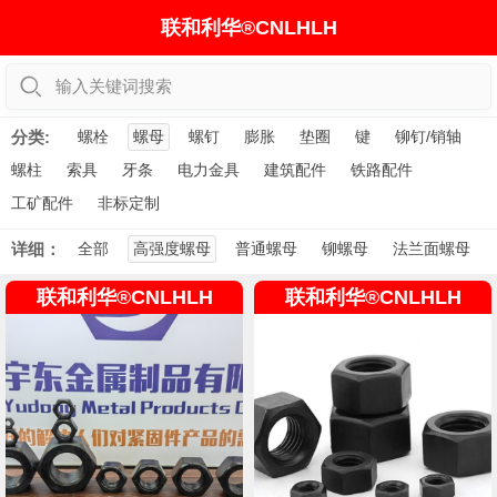
联和利华®CNLHLH
输入关键词搜索
分类:
螺栓
螺母
螺钉
膨胀
垫圈
键
铆钉/销轴
螺柱
索具
牙条
电力金具
建筑配件
铁路配件
工矿配件
非标定制
详细：
全部
高强度螺母
普通螺母
铆螺母
法兰面螺母
联和利华®CNLHLH
联和利华®CNLHLH